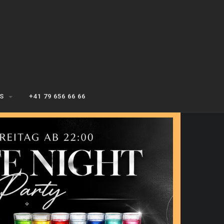
'S
+41 79 656 66 66