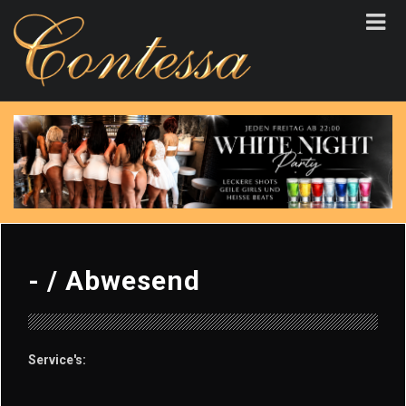
- /
Abwesend
Service's: